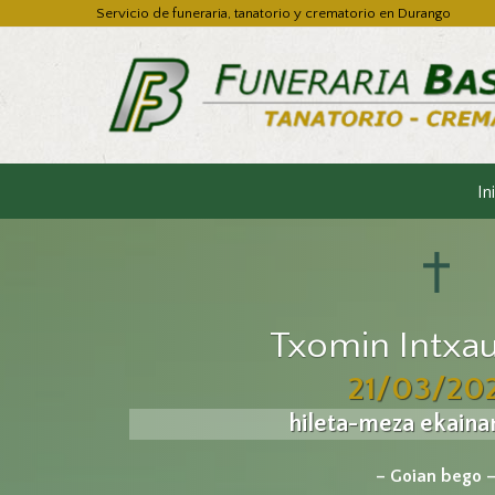
Servicio de funeraria, tanatorio y crematorio en Durango
In
Txomin Intxaus
21/03/20
hileta-meza ekaina
– Goian bego 