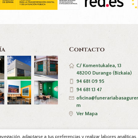
ía
Contacto
C/ Komentukalea, 13
48200 Durango (Bizkaia)
94 681 09 95
94 681 13 47
oficina@funerariabasagure
m
Ver Mapa
navegación, adaptarse a tus preferencias y realizar labores analítica