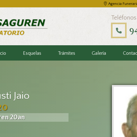
Agencia Funerari
Teléfonos
9
icio
Esquelas
Trámites
Galería
Conta
ti Jaio
20
ren 20an
–