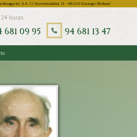
a Basaguren, S.A. C/ Komentukalea, 13 - 48200 Durango (Bizkaia)
 24 horas
4 681 09 95
94 681 13 47
cto