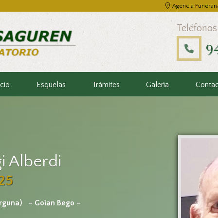
Agencia Funerari
Teléfonos
9
icio
Esquelas
Trámites
Galería
Conta
i Alberdi
25
rguna)
– Goian Bego –