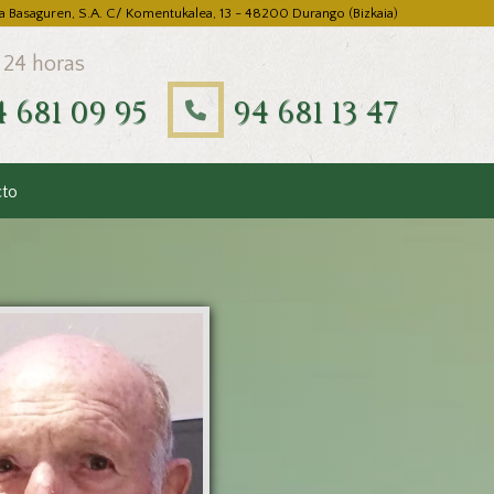
a Basaguren, S.A. C/ Komentukalea, 13 - 48200 Durango (Bizkaia)
 24 horas
4 681 09 95
94 681 13 47
cto