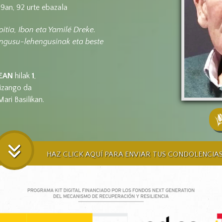
29an, 92 urte ebazala
tia, Ibon eta Yamilé Dreke.
engusu-lehengusinak eta beste
EAN
hilak
1
,
izango da
ari Basilikan.
HAZ CLICK AQUÍ PARA ENVIAR TUS CONDOLENCIA