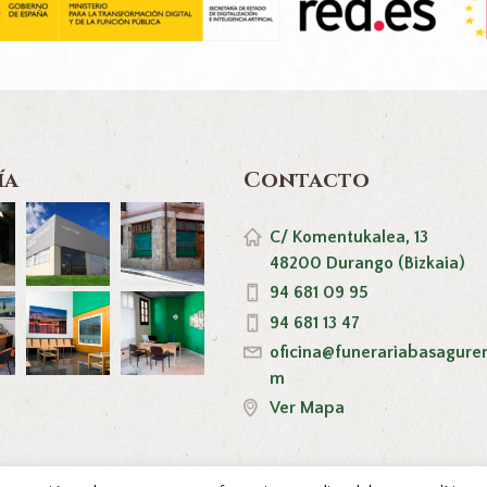
ía
Contacto
C/ Komentukalea, 13
48200 Durango (Bizkaia)
94 681 09 95
94 681 13 47
oficina@funerariabasagure
m
Ver Mapa