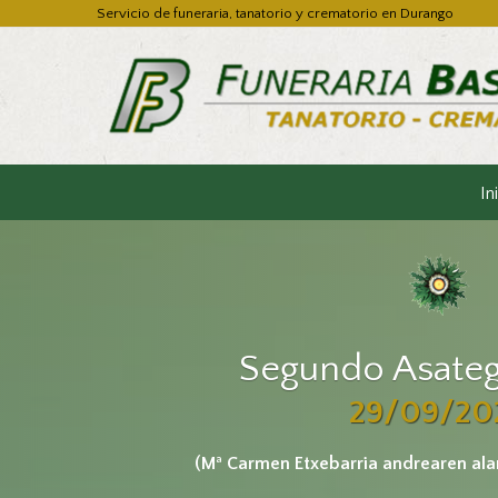
Servicio de funeraria, tanatorio y crematorio en Durango
In
Segundo Asateg
29/09/20
(Mª Carmen Etxebarria andrearen ala