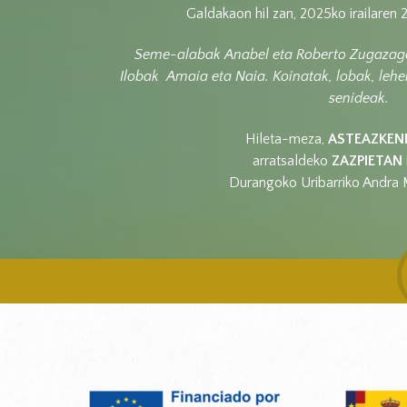
Galdakaon hil zan, 2025ko irailaren 
Seme-alabak Anabel eta Roberto Zugazagoi
Ilobak Amaia eta Naia.
Koinatak, lobak, leh
senideak.
Hileta-meza,
ASTEAZKEN
arratsaldeko
ZAZPIETAN
Durangoko Uribarriko Andra M