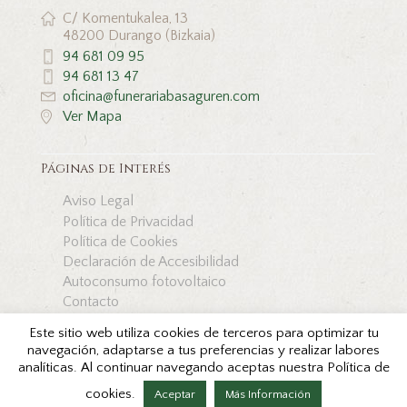
C/ Komentukalea, 13
48200 Durango (Bizkaia)
94 681 09 95
94 681 13 47
oficina@funerariabasaguren.com
Ver Mapa
Páginas de Interés
Aviso Legal
Política de Privacidad
Política de Cookies
Declaración de Accesibilidad
Autoconsumo fotovoltaico
Contacto
Este sitio web utiliza cookies de terceros para optimizar tu
navegación, adaptarse a tus preferencias y realizar labores
analíticas. Al continuar navegando aceptas nuestra Política de
Copyright © Funeraria Basaguren 2026. Todos los
cookies.
derechos reservados by
Aceptar
Más Información