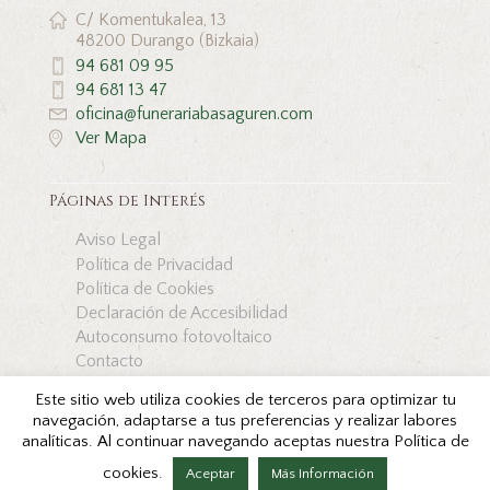
C/ Komentukalea, 13
48200 Durango (Bizkaia)
94 681 09 95
94 681 13 47
oficina@funerariabasaguren.com
Ver Mapa
Páginas de Interés
Aviso Legal
Política de Privacidad
Política de Cookies
Declaración de Accesibilidad
Autoconsumo fotovoltaico
Contacto
Este sitio web utiliza cookies de terceros para optimizar tu
navegación, adaptarse a tus preferencias y realizar labores
analíticas. Al continuar navegando aceptas nuestra Política de
Copyright © Funeraria Basaguren 2026. Todos los
derechos reservados by
cookies.
Aceptar
Más Información