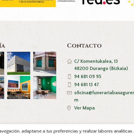
ía
Contacto
C/ Komentukalea, 13
48200 Durango (Bizkaia)
94 681 09 95
94 681 13 47
oficina@funerariabasagure
m
Ver Mapa
navegación, adaptarse a tus preferencias y realizar labores analítica