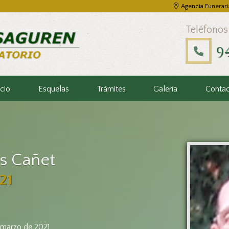
Agencia Funerari
Teléfonos
9
icio
Esquelas
Trámites
Galería
Conta
s Cañet
21
e marzo de 2021,