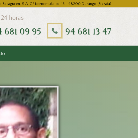
a Basaguren, S.A. C/ Komentukalea, 13 - 48200 Durango (Bizkaia)
 24 horas
4 681 09 95
94 681 13 47
cto