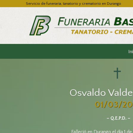
Servicio de funeraria, tanatorio y crematorio en Durango
In
Osvaldo Valde
01/03/20
– Q.E.P.D. –
Falleció en Durango el día 1 d