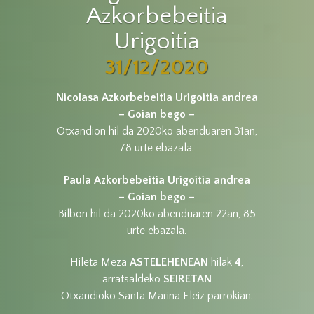
Azkorbebeitia
Urigoitia
31/12/2020
Nicolasa Azkorbebeitia Urigoitia
andrea
– Goian bego –
Otxandion hil da 2020ko abenduaren 31an,
78 urte ebazala.
Paula Azkorbebeitia Urigoitia
andrea
– Goian bego –
Bilbon hil da 2020ko abenduaren 22an, 85
urte ebazala.
Hileta Meza
ASTELEHENEAN
hilak
4
,
arratsaldeko
SEIRETAN
Otxandioko Santa Marina Eleiz parrokian.