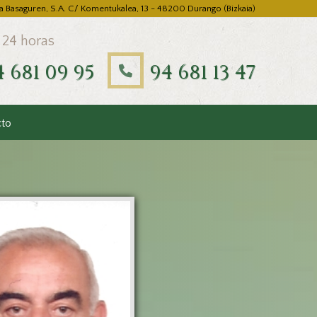
a Basaguren, S.A. C/ Komentukalea, 13 - 48200 Durango (Bizkaia)
 24 horas
4 681 09 95
94 681 13 47
cto