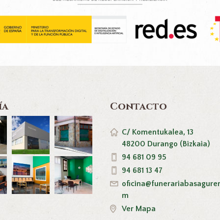
ía
Contacto
C/ Komentukalea, 13
48200 Durango (Bizkaia)
94 681 09 95
94 681 13 47
oficina@funerariabasagure
m
Ver Mapa