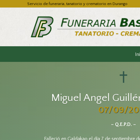
Servicio de funeraria, tanatorio y crematorio en Durango
In
Miguel Angel Guill
07/09/20
– Q.E.P.D. –
Falleció en Galdakao el día 7 de septiembre d