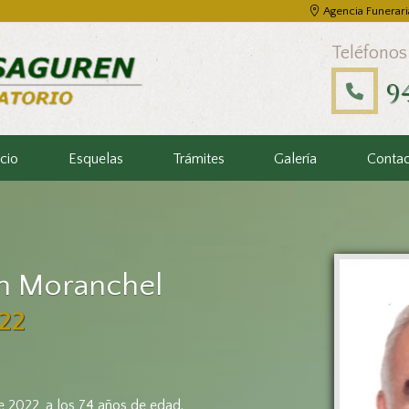
Agencia Funerari
Teléfonos
9
icio
Esquelas
Trámites
Galería
Conta
én Moranchel
22
e 2022, a los 74 años de edad.