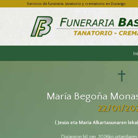
Servicio de funeraria, tanatorio y crematorio en Durango
In
María Begoña Monas
22/01/20
( Jesús eta María Alkartasunaren leka
Durangon hil zan, 2026ko urtarrilaren