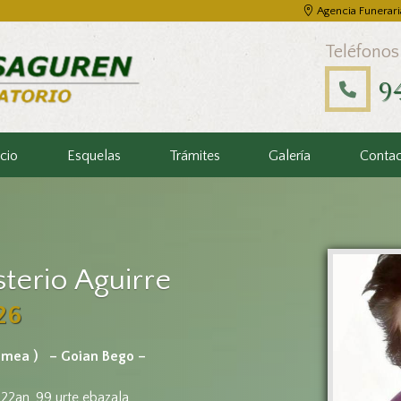
Agencia Funerari
Teléfonos
9
icio
Esquelas
Trámites
Galería
Conta
terio Aguirre
26
imea )
– Goian Bego –
 22an, 99 urte ebazala