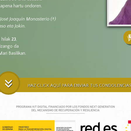
kapena hartu ondoren.
 José Joaquín Monasterio (†)
aso eta Jokin.
N
hilak
23
,
izango da
ari Basilikan.
HAZ CLICK AQUÍ PARA ENVIAR TUS CONDOLENCIA