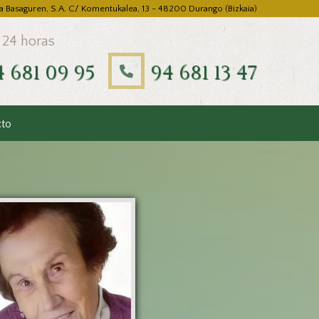
a Basaguren, S.A. C/ Komentukalea, 13 - 48200 Durango (Bizkaia)
 24 horas
4 681 09 95
94 681 13 47
cto