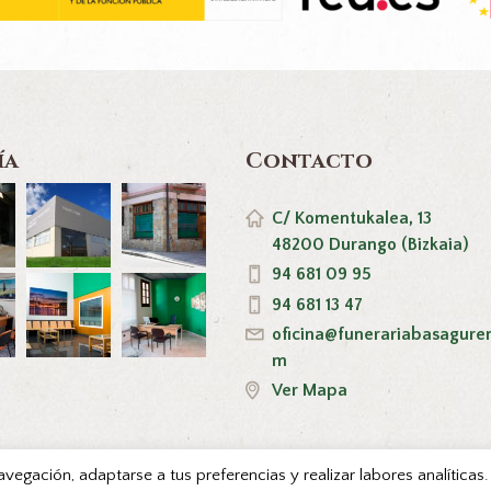
ía
Contacto
C/ Komentukalea, 13
48200 Durango (Bizkaia)
94 681 09 95
94 681 13 47
oficina@funerariabasagure
m
Ver Mapa
navegación, adaptarse a tus preferencias y realizar labores analítica