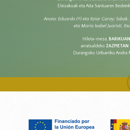
Eleizakoak eta Aita Santuaren Bedein
Anaia: Eduardo (†) eta Itziar Garay; lobak:
eta Maria Isabel Juaristi, Its
Hileta-meza,
BARIKUA
arratsaldeko
ZAZPIETAN
Durangoko Uribarriko Andra M