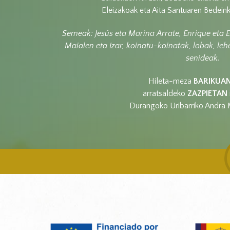
Eleizakoak eta Aita Santuaren Bedein
Semeak: Jesús eta Marina Arrate, Enrique eta En
Maialen eta Izar,
koinatu-koinatak, lobak, le
senideak.
Hileta-meza
BARIKUA
arratsaldeko
ZAZPIETAN
Durangoko Uribarriko Andra M