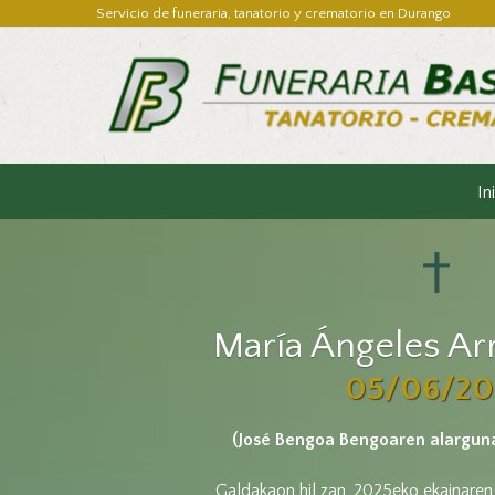
Servicio de funeraria, tanatorio y crematorio en Durango
In
María Ángeles Arr
05/06/20
(José Bengoa Bengoaren alargun
Galdakaon hil zan, 2025eko ekainaren