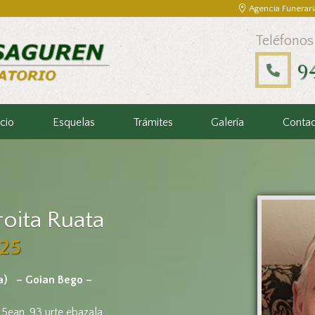
Agencia Funerari
Teléfonos
9
icio
Esquelas
Trámites
Galería
Conta
oita Ruata
25
a)
– Goian Bego –
 5ean, 93 urte ebazala