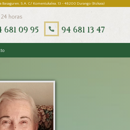
a Basaguren, S.A. C/ Komentukalea, 13 - 48200 Durango (Bizkaia)
 24 horas
4 681 09 95
94 681 13 47
cto