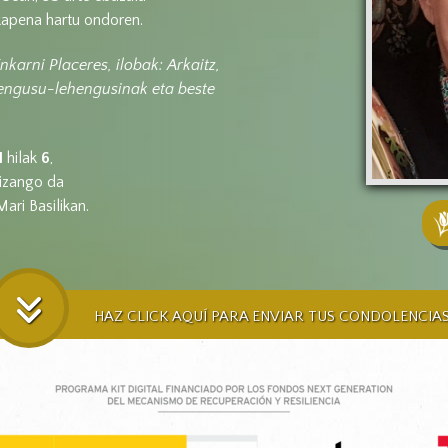
kapena hartu ondoren.
karni Placeres, ilobak: Arkaitz,
hengusu-lehengusinak eta beste
N
hilak
6
,
izango da
ari Basilikan.
HAZ CLICK AQUÍ PARA ENVIAR TUS CONDOLENCIA