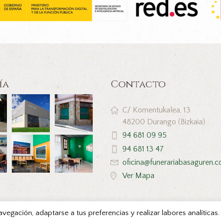
ía
Contacto
C/ Komentukalea, 13
48200 Durango (Bizkaia)
94 681 09 95
94 681 13 47
oficina@funerariabasaguren.
Ver Mapa
navegación, adaptarse a tus preferencias y realizar labores analítica