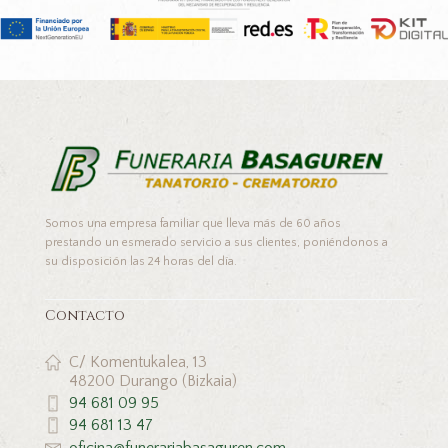
Somos una empresa familiar que lleva más de 60 años
prestando un esmerado servicio a sus clientes, poniéndonos a
su disposición las 24 horas del día.
Contacto
C/ Komentukalea, 13
48200 Durango (Bizkaia)
94 681 09 95
94 681 13 47
oficina@funerariabasaguren.com