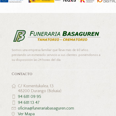
Somos una empresa familiar que lleva más de 60 años
prestando un esmerado servicio a sus clientes, poniéndonos a
su disposición las 24 horas del día.
Contacto
C/ Komentukalea, 13
48200 Durango (Bizkaia)
94 681 09 95
94 681 13 47
oficina@funerariabasaguren.com
Ver Mapa