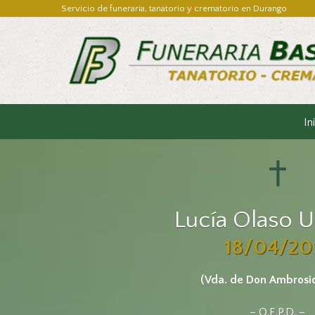
Servicio de funeraria, tanatorio y crematorio en Durango
In
Lucía Olaso U
18/04/20
(Vda. de Don Ambrosi
– Q.E.P.D. –