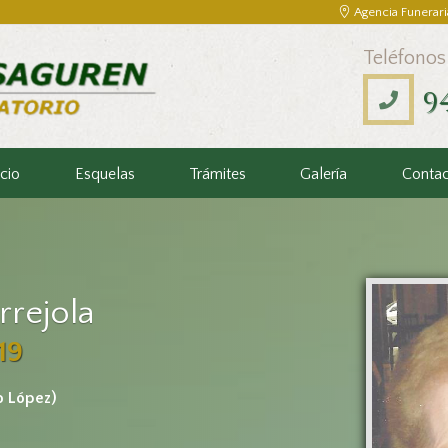
Agencia Funerari
Teléfonos
9
icio
Esquelas
Trámites
Galería
Conta
rrejola
19
o López)