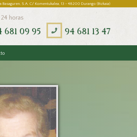
a Basaguren, S.A. C/ Komentukalea, 13 - 48200 Durango (Bizkaia)
 24 horas
4 681 09 95
94 681 13 47
cto