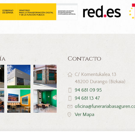
ía
Contacto
C/ Komentukalea, 13
48200 Durango (Bizkaia)
94 681 09 95
94 681 13 47
oficina@funerariabasaguren.
Ver Mapa