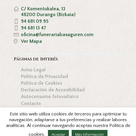
C/ Komentukalea, 13
48200 Durango (Bizkaia)
94 681 09 95
94 681 13 47
oficina@funerariabasaguren.com
Ver Mapa
Páginas de Interés
Aviso Legal
Política de Privacidad
Política de Cookies
Declaración de Accesibilidad
Autoconsumo fotovoltaico
Contacto
Este sitio web utiliza cookies de terceros para optimizar tu
navegación, adaptarse a tus preferencias y realizar labores
analíticas. Al continuar navegando aceptas nuestra Política de
Copyright © Funeraria Basaguren 2026. Todos los
derechos reservados by
cookies.
Aceptar
Más Información