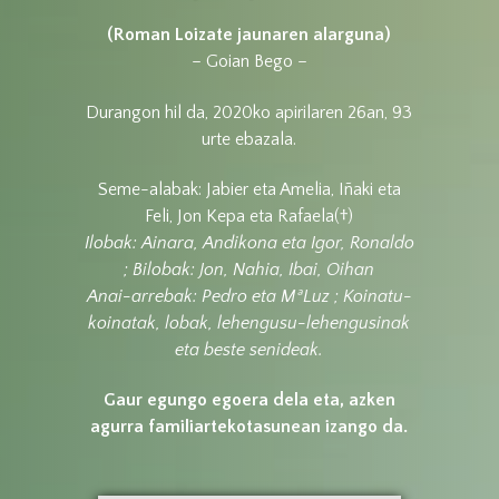
(Roman Loizate jaunaren alarguna)
– Goian Bego –
Durangon hil da, 2020ko apirilaren 26an, 93
urte ebazala.
Seme-alabak: Jabier eta Amelia, Iñaki eta
Feli, Jon Kepa eta Rafaela(†)
Ilobak: Ainara, Andikona eta Igor, Ronaldo
;
Bilobak: Jon, Nahia, Ibai, Oihan
Anai-arrebak: Pedro eta MªLuz ;
Koinatu-
koinatak, lobak, lehengusu-lehengusinak
eta beste senideak.
Gaur egungo egoera dela eta,
azken
agurra familiartekotasunean izango da.