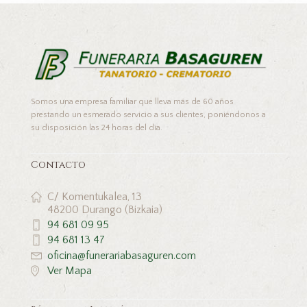
Somos una empresa familiar que lleva más de 60 años
prestando un esmerado servicio a sus clientes, poniéndonos a
su disposición las 24 horas del día.
Contacto
C/ Komentukalea, 13
48200 Durango (Bizkaia)
94 681 09 95
94 681 13 47
oficina@funerariabasaguren.com
Ver Mapa