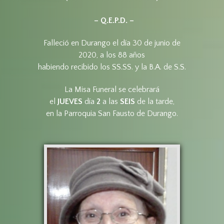
– Q.E.P.D. –
Falleció en Durango el día 30 de junio de
2020, a los 88 años
habiendo recibido los SS.SS. y la B.A. de S.S.
La Misa Funeral se celebrará
el
JUEVES
día
2
a las
SEIS
de la tarde,
en la Parroquia San Fausto de Durango.