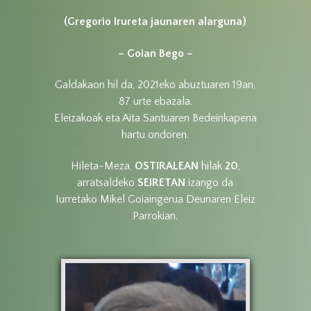
(Gregorio Irureta jaunaren alarguna)
– Goian Bego –
Galdakaon hil da, 2021eko abuztuaren 19an,
87 urte ebazala.
Eleizakoak eta Aita Santuaren Bedeinkapena
hartu ondoren.
Hileta-Meza,
OSTIRALEAN
hilak
20
,
arratsaldeko
SEIRETAN
izango da
Iurretako Mikel Goiaingerua Deunaren Eleiz
Parrokian.