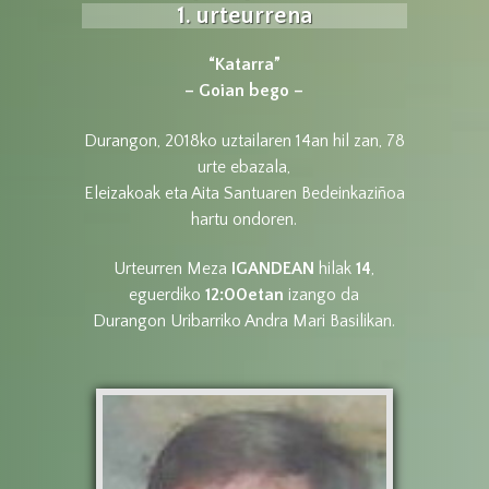
1. urteurrena
“Katarra”
– Goian bego –
Durangon, 2018ko uztailaren 14an hil zan, 78
urte ebazala,
Eleizakoak eta Aita Santuaren Bedeinkaziñoa
hartu ondoren.
Urteurren Meza
IGANDEAN
hilak
14
,
eguerdiko
12:00etan
izango da
Durangon Uribarriko Andra Mari Basilikan.