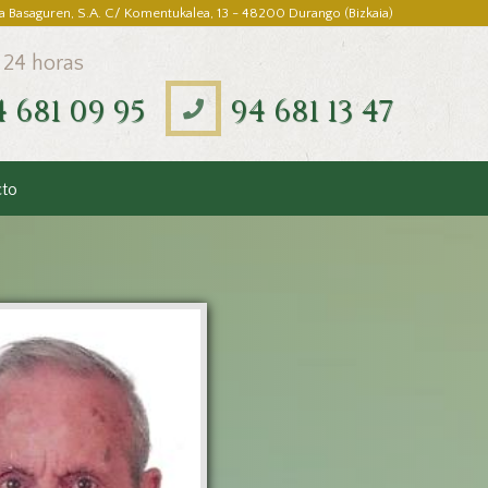
a Basaguren, S.A. C/ Komentukalea, 13 - 48200 Durango (Bizkaia)
 24 horas
4 681 09 95
94 681 13 47
cto