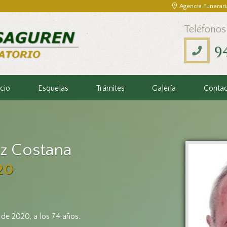
Agencia Funerari
Teléfonos
9
icio
Esquelas
Trámites
Galería
Conta
ez Costana
20
e de 2020, a los 74 años.