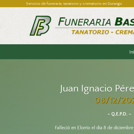
Servicio de funeraria, tanatorio y crematorio en Durango
In
Juan Ignacio Pér
08/12/20
– Q.E.P.D. –
Falleció en Elorrio el día 8 de diciembr