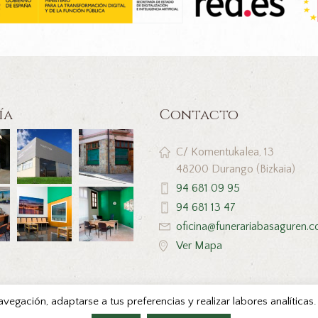
ía
Contacto
C/ Komentukalea, 13
48200 Durango (Bizkaia)
94 681 09 95
94 681 13 47
oficina@funerariabasaguren.
Ver Mapa
navegación, adaptarse a tus preferencias y realizar labores analítica