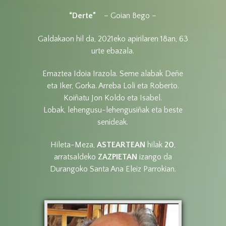
“Derte”
– Goian Bego –
Galdakaon hil da, 2021eko apirilaren 18an, 63
urte ebazala.
Emaztea Idoia Irazola. Seme alabak Deñe
eta Iker, Gorka. Arreba Loli eta Roberto.
Koiñatu Jon Koldo eta Isabel.
Lobak, lehengusu-lehengusiñak eta beste
senideak.
Hileta-Meza,
ASTEARTEAN
hilak
20
,
arratsaldeko
ZAZPIETAN
izango da
Durangoko Santa Ana Eleiz Parrokian.