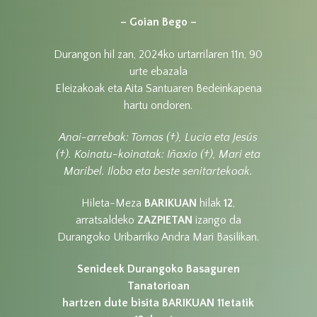
– Goian Bego –
Durangon hil zan, 2024ko urtarrilaren 11n, 90
urte ebazala
Eleizakoak eta Aita Santuaren Bedeinkapena
hartu ondoren.
Anai-arrebak: Tomas (
†
), Lucia eta Jesús
(
†
). Koinatu-koinatak: Iñaxio (
†
), Mari eta
Maribel.
Iloba eta beste senitartekoak.
Hileta-Meza
BARIKUAN
hilak
12
,
arratsaldeko
ZAZPIETAN
izango da
Durangoko Uribarriko Andra Mari Basilikan.
Senideek Durangoko Basaguren
Tanatorioan
hartzen dute bisita BARIKUAN 11etatik