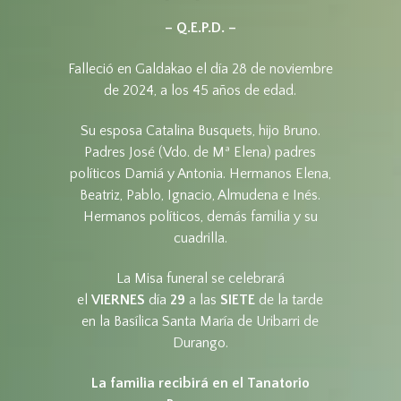
– Q.E.P.D. –
Falleció en Galdakao el día 28 de noviembre
de 2024, a los 45 años de edad.
Su esposa Catalina Busquets, hijo Bruno.
Padres José (Vdo. de Mª Elena) padres
políticos Damiá y Antonia. Hermanos Elena,
Beatriz, Pablo, Ignacio, Almudena e Inés.
Hermanos políticos, demás familia y su
cuadrilla.
La Misa funeral se celebrará
el
VIERNES
día
29
a las
SIETE
de la tarde
en la Basílica Santa María de Uribarri de
Durango.
La familia recibirá en el Tanatorio