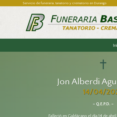
Servicio de funeraria, tanatorio y crematorio en Durango
In
Jon Alberdi Agu
14/04/20
– Q.E.P.D. –
Falleció en Galdácano el día 14 de abril