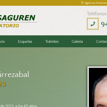
Agencia Funerari
Teléfonos
9
icio
Esquelas
Trámites
Galería
Conta
irrezabal
23
 de 2023, a los 65 años.