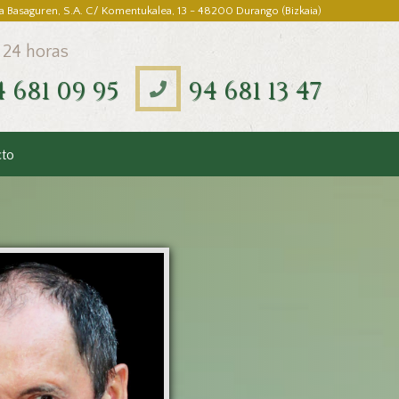
a Basaguren, S.A. C/ Komentukalea, 13 - 48200 Durango (Bizkaia)
 24 horas
4 681 09 95
94 681 13 47
cto