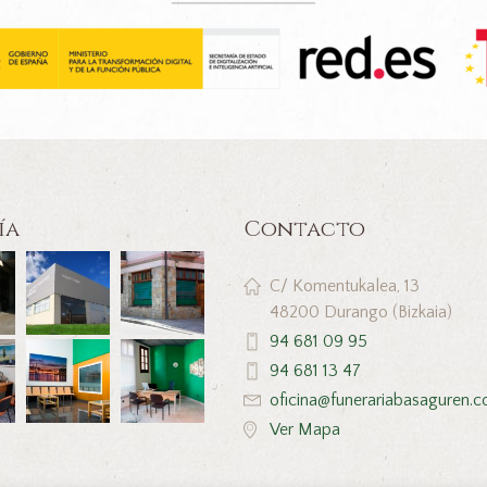
ía
Contacto
C/ Komentukalea, 13
48200 Durango (Bizkaia)
94 681 09 95
94 681 13 47
oficina@funerariabasaguren.
Ver Mapa