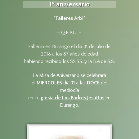
1º aniversario
“Talleres Arbi”
– Q.E.P.D. –
Falleció en Durango el día 31 de julio de
2018 a los 87 años de edad
habiendo recibido los SS.SS. y la B.A de S.S.
La Misa de Aniversario se celebrará
el
MIERCOLES
día
31
a las
DOCE
del
mediodía
en la
Iglesia de Los Padres Jesuitas
en
Durango.