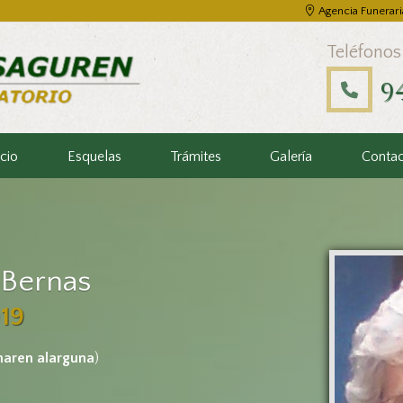
Agencia Funerari
Teléfonos
9
icio
Esquelas
Trámites
Galería
Conta
 Bernas
19
naren alarguna
)