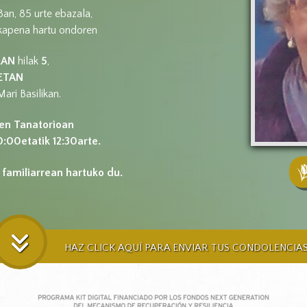
3an, 85 urte ebazala,
nkapena hartu ondoren
EAN
hilak
5
,
ETAN
ari Basilikan.
en Tanatorioan
:00etatik 12:30arte.
 familiarrean hartuko du.
HAZ CLICK AQUÍ PARA ENVIAR TUS CONDOLENCIA