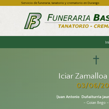
Servicio de funeraria, tanatorio y crematorio en Durango
In
Iciar Zamalloa
03/06/20
(
Juan Antonio Duñaiturria jau
– Goian Bego –