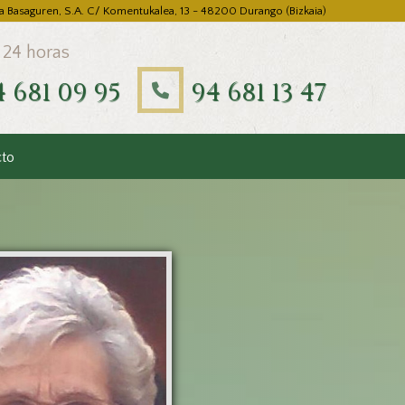
a Basaguren, S.A. C/ Komentukalea, 13 - 48200 Durango (Bizkaia)
 24 horas
4 681 09 95
94 681 13 47
cto