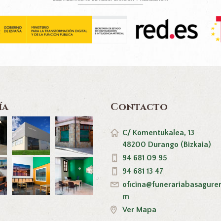
ía
Contacto
C/ Komentukalea, 13
48200 Durango (Bizkaia)
94 681 09 95
94 681 13 47
oficina@funerariabasagure
m
Ver Mapa