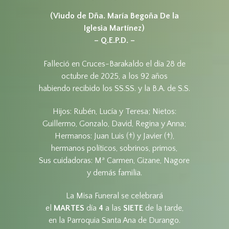
(Viudo de Dña. María Begoña De la
Iglesia Martínez)
–
Q.E.P.D. –
Falleció en Cruces-Barakaldo el día 28 de
octubre de 2025, a los 92 años
habiendo recibido los SS.SS. y la B.A. de S.S.
Hijos: Rubén, Lucía y Teresa; Nietos:
Guillermo, Gonzalo, David, Regina y Anna;
Hermanos: Juan Luis (†) y Javier (†),
hermanos políticos, sobrinos, primos,
Sus cuidadoras: Mª Carmen, Gizane, Nagore
y demás familia.
La Misa Funeral se celebrará
el
MARTES
día
4
a las
SIETE
de la tarde,
en la Parroquia Santa Ana de Durango.