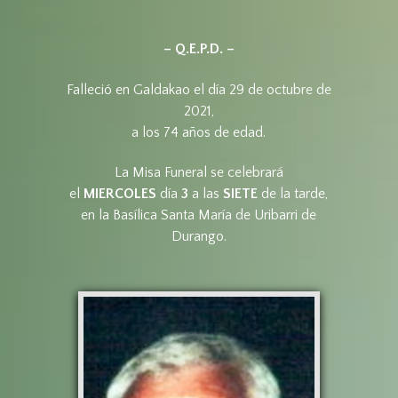
– Q.E.P.D. –
Falleció en Galdakao el día 29 de octubre de
2021,
a los 74 años de edad.
La Misa Funeral se celebrará
el
MIERCOLES
día
3
a las
SIETE
de la tarde,
en la Basílica Santa María de Uribarri de
Durango.