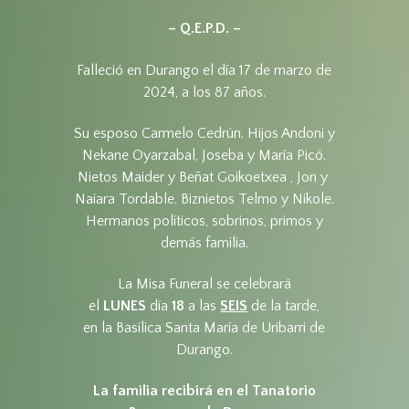
– Q.E.P.D. –
Falleció en Durango el día 17 de marzo de
2024, a los 87 años.
Su esposo Carmelo Cedrún. Hijos Andoni y
Nekane Oyarzabal, Joseba y María Picó.
Nietos Maider y Beñat Goikoetxea , Jon y
Naiara Tordable. Biznietos Telmo y Nikole.
Hermanos políticos, sobrinos, primos y
demás familia.
La Misa Funeral se celebrará
el
LUNES
día
18
a las
SEIS
de la tarde,
en la Basílica Santa María de Uribarri de
Durango.
La familia recibirá en el Tanatorio