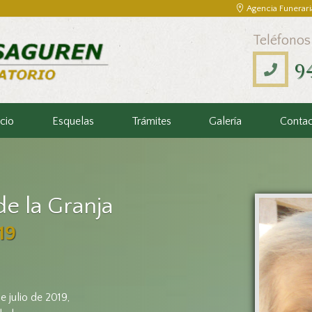
Agencia Funerari
Teléfonos
9
icio
Esquelas
Trámites
Galería
Conta
e la Granja
19
e julio de 2019,