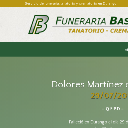
Servicio de funeraria, tanatorio y crematorio en Durango
In
Dolores Martínez d
29/07/20
– Q.E.P.D –
Falleció en Durango el día 29 d