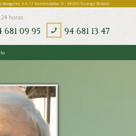
a Basaguren, S.A. C/ Komentukalea, 13 - 48200 Durango (Bizkaia)
 24 horas
4 681 09 95
94 681 13 47
cto