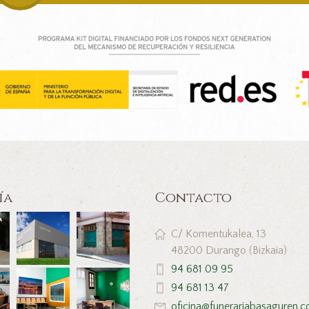
ía
Contacto
C/ Komentukalea, 13
48200 Durango (Bizkaia)
94 681 09 95
94 681 13 47
oficina@funerariabasaguren.