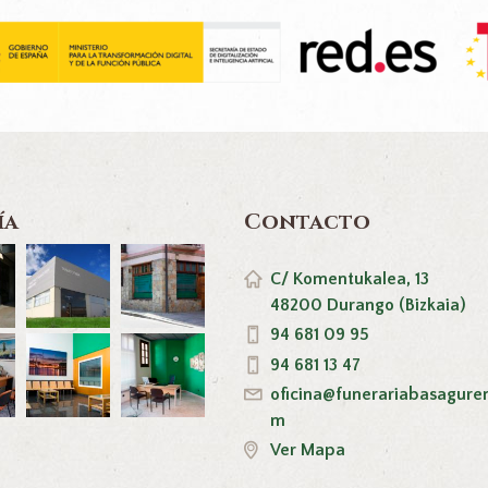
ía
Contacto
C/ Komentukalea, 13
48200 Durango (Bizkaia)
94 681 09 95
94 681 13 47
oficina@funerariabasagure
m
Ver Mapa