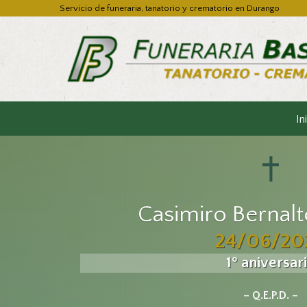
Servicio de funeraria, tanatorio y crematorio en Durango
In
Casimiro Bernalt
24/06/20
1º aniversar
– Q.E.P.D. –