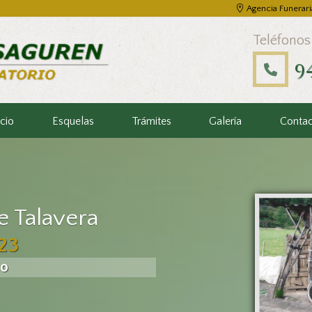
Agencia Funerari
Teléfonos
9
icio
Esquelas
Trámites
Galería
Conta
e Talavera
23
io