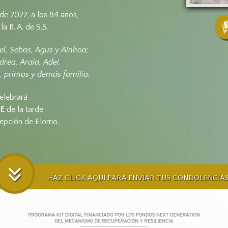
 de 2022, a los 84 años,
a B. A. de S.S.
el, Sebas, Agus y Ainhoa;
drea, Araia, Adei.
, primos y demás familia.
elebrará
TE
de la tarde
epción de Elorrio.
HAZ CLICK AQUÍ PARA ENVIAR TUS CONDOLENCIA