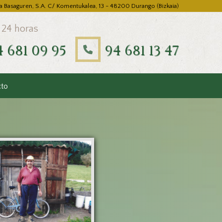
a Basaguren, S.A. C/ Komentukalea, 13 - 48200 Durango (Bizkaia)
 24 horas
4 681 09 95
94 681 13 47
cto