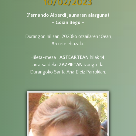
10/02/2023
(Fernando Alberdi jaunaren alarguna)
– Goian Bego –
Durangon hil zan, 2023ko otsailaren 10ean,
85 urte ebazala.
Hileta-meza
ASTEARTEAN
hilak
14
,
arratsaldeko
ZAZPIETAN
izango da
Durangoko Santa Ana Eleiz Parrokian.