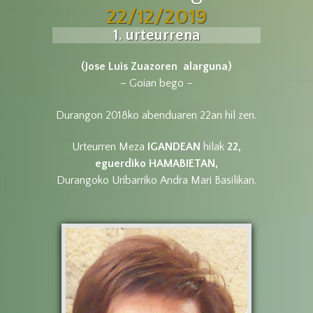
22/12/2019
1. urteurrena
(Jose Luis Zuazoren alarguna)
– Goian bego –
Durangon 2018ko abenduaren 22an hil zen.
Urteurren Meza
IGANDEAN
hilak
22,
eguerdiko
HAMABIETAN
,
Durangoko Uribarriko Andra Mari Basilikan.