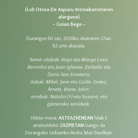
(Loli Otxoa De Aspuru Ariznabarretaren
alarguna)
– Goian Bego –
Durangon hil zan, 2026ko ekainaren 27an,
93 urte ebazala.
Seme-alabak: Iñigo eta Marga Losa,
Beronika eta Juan Iglesias, Estibaliz eta
Dario San Emeterio;
ilobak: Mikel, Jone eta Guille, Eneko,
Amets, Ibone, Jokin;
arrebak: Natalia (†) eta Susana, eta
gainerako senideak.
Hileta-meza,
ASTEAZKENEAN
hilak
1
,
arratsaldeko
ZAZPIETAN
izango da
Durangoko Uribarriko Andra Mari Basilikan.