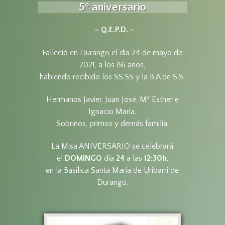
5º aniversario
– Q.E.P.D. –
Falleció en Durango el día 24 de mayo de
2021, a los 86 años,
habiendo recibido los SS.SS y la B.A de S.S.
Hermanos Javier, Juan José, Mª Esther e
Ignacio María.
Sobrinos, primos y demás familia.
La Misa ANIVERSARIO se celebrará
el
DOMINGO
día
24
a las
12:30h
,
en la Basílica Santa María de Uribarri de
Durango.