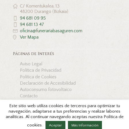
C/ Komentukalea, 13
48200 Durango (Bizkaia)
94 681 09 95
94 681 13 47
oficina@funerariabasaguren.com
Ver Mapa
Páginas de Interés
Aviso Legal
Política de Privacidad
Política de Cookies
Declaración de Accesibilidad
Autoconsumo fotovoltaico
Contacto
Este sitio web utiliza cookies de terceros para optimizar tu
navegación, adaptarse a tus preferencias y realizar labores
analíticas. Al continuar navegando aceptas nuestra Política de
Copyright © Funeraria Basaguren 2026. Todos los
cookies.
derechos reservados by
Aceptar
Más Información