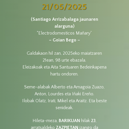
21/05/2025
(Santiago Arrizabalaga jaunaren
alarguna)
“Electrodomesticos Mañary”
– Goian Bego –
Galdakaon hil zan, 2025eko maiatzaren
21ean, 98 urte ebazala.
Eleizakoak eta Aita Santuaren Bedeinkapena
hartu ondoren.
Seme-alabak Alberto eta Amagoia Zuazo,
Anton, Lourdes eta Iñaki Ereño.
Ilobak Olatz, Irati, Mikel eta Araitz. Eta beste
senideak.
Hileta-meza,
BARIKUAN
hilak
23
,
arratsaldeko
ZAZPIETAN
izango da