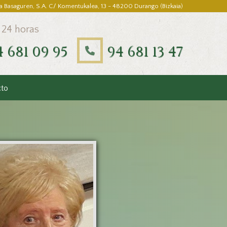
a Basaguren, S.A. C/ Komentukalea, 13 - 48200 Durango (Bizkaia)
 24 horas
4 681 09 95
94 681 13 47
cto