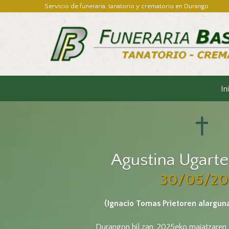
Servicio de funeraria, tanatorio y crematorio en Durango
In
Agustina Ugart
30/05/20
(Ignacio Tomas Prietoren alargun
Durangon hil zan, 2025eko maiatzaren 