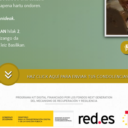
kapena hartu ondoren.
enideak.
EAN
hilak
2
,
izango da
eiz Basilikan.
HAZ CLICK AQUÍ PARA ENVIAR TUS CONDOLENCIA