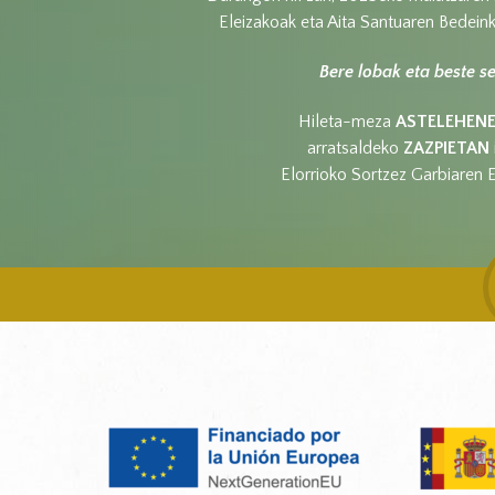
Eleizakoak eta Aita Santuaren Bedein
Bere lobak eta beste s
Hileta-meza
ASTELEHEN
arratsaldeko
ZAZPIETAN
Elorrioko Sortzez Garbiaren El