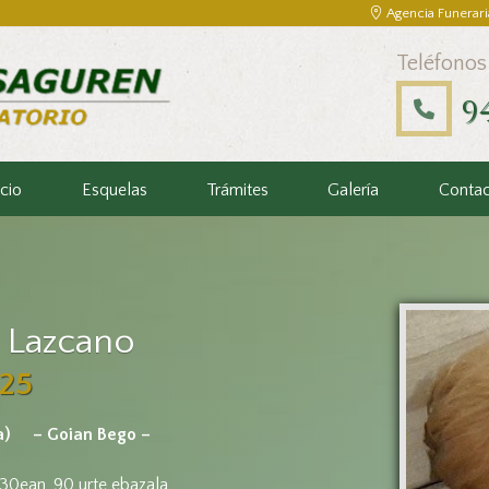
Agencia Funerari
Teléfonos
9
icio
Esquelas
Trámites
Galería
Conta
e Lazcano
25
a)
– Goian Bego –
30ean, 90 urte ebazala